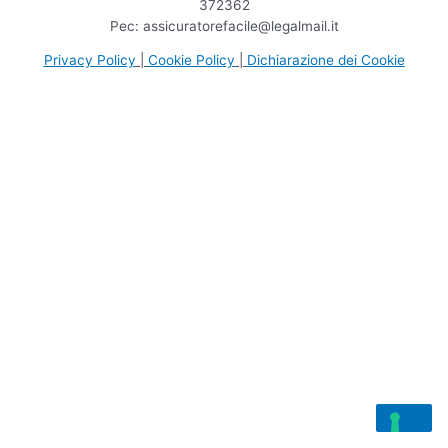
372362
Pec: assicuratorefacile@legalmail.it
Privacy Policy
|
Cookie Policy
|
Dichiarazione dei Cookie