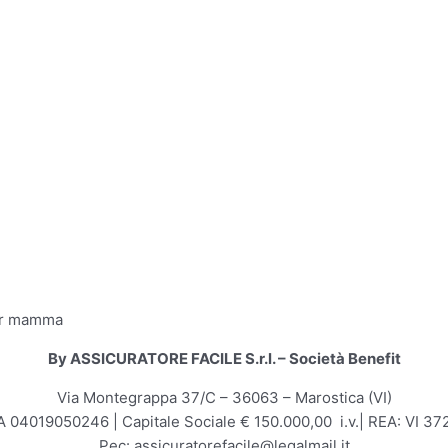
By ASSICURATORE FACILE S.r.l. – Società Benefit
Via Montegrappa 37/C – 36063 – Marostica (VI)
A 04019050246 | Capitale Sociale € 150.000,00 i.v.| REA: VI 3
Pec: assicuratorefacile@legalmail.it